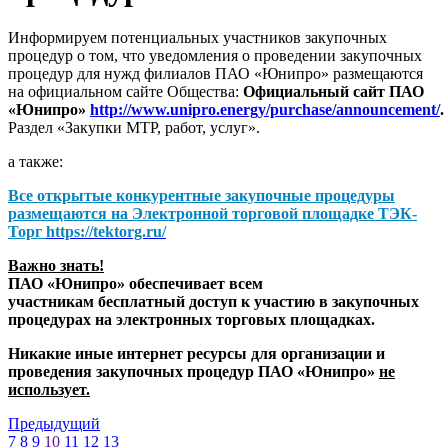
Информируем потенциальных участников закупочных
процедур о том, что уведомления о проведении закупочных
процедур для нужд филиалов ПАО «Юнипро» размещаются
на официальном сайте Общества:
Официальный сайт ПАО
«Юнипро»
http://www.unipro.energy/purchase/announcement/
.
Раздел «Закупки МТР, работ, услуг».
а также:
Все открытые конкурентные закупочные процедуры
размещаются на
Электронной торговой площадке ТЭК-
Торг
https://tektorg.ru/
Важно знать!
ПАО «Юнипро» обеспечивает всем
участникам бесплатный доступ к участию в закупочных
процедурах на электронных торговых площадках.
Никакие иные интернет ресурсы для организации и
проведения закупочных процедур ПАО «Юнипро»
не
использует.
Предыдущий
7
8
9
10
11
12
13