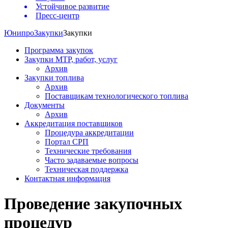
Устойчивое развитие
Пресс-центр
Юнипро
Закупки
Закупки
Программа закупок
Закупки МТР, работ, услуг
Архив
Закупки топлива
Архив
Поставщикам технологического топлива
Документы
Архив
Аккредитация поставщиков
Процедура аккредитации
Портал СРП
Технические требования
Часто задаваемые вопросы
Техническая поддержка
Контактная информация
Проведение закупочных
процедур