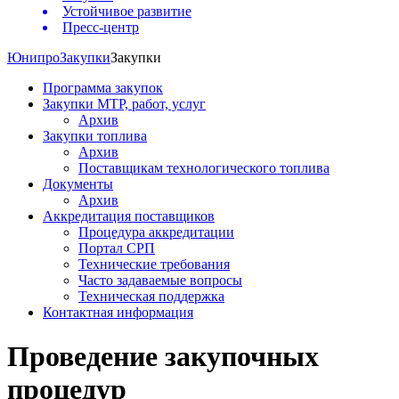
Устойчивое развитие
Пресс-центр
Юнипро
Закупки
Закупки
Программа закупок
Закупки МТР, работ, услуг
Архив
Закупки топлива
Архив
Поставщикам технологического топлива
Документы
Архив
Аккредитация поставщиков
Процедура аккредитации
Портал СРП
Технические требования
Часто задаваемые вопросы
Техническая поддержка
Контактная информация
Проведение закупочных
процедур