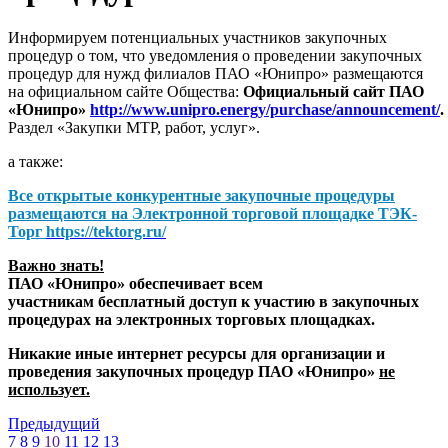
Информируем потенциальных участников закупочных
процедур о том, что уведомления о проведении закупочных
процедур для нужд филиалов ПАО «Юнипро» размещаются
на официальном сайте Общества:
Официальный сайт ПАО
«Юнипро»
http://www.unipro.energy/purchase/announcement/
.
Раздел «Закупки МТР, работ, услуг».
а также:
Все открытые конкурентные закупочные процедуры
размещаются на
Электронной торговой площадке ТЭК-
Торг
https://tektorg.ru/
Важно знать!
ПАО «Юнипро» обеспечивает всем
участникам бесплатный доступ к участию в закупочных
процедурах на электронных торговых площадках.
Никакие иные интернет ресурсы для организации и
проведения закупочных процедур ПАО «Юнипро»
не
использует.
Предыдущий
7
8
9
10
11
12
13