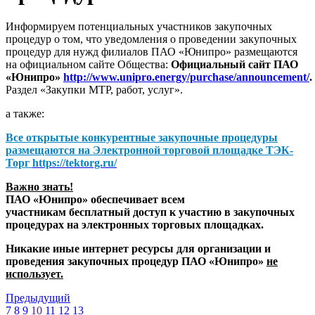
Информируем потенциальных участников закупочных
процедур о том, что уведомления о проведении закупочных
процедур для нужд филиалов ПАО «Юнипро» размещаются
на официальном сайте Общества:
Официальный сайт ПАО
«Юнипро»
http://www.unipro.energy/purchase/announcement/
.
Раздел «Закупки МТР, работ, услуг».
а также:
Все открытые конкурентные закупочные процедуры
размещаются на
Электронной торговой площадке ТЭК-
Торг
https://tektorg.ru/
Важно знать!
ПАО «Юнипро» обеспечивает всем
участникам бесплатный доступ к участию в закупочных
процедурах на электронных торговых площадках.
Никакие иные интернет ресурсы для организации и
проведения закупочных процедур ПАО «Юнипро»
не
использует.
Предыдущий
7
8
9
10
11
12
13