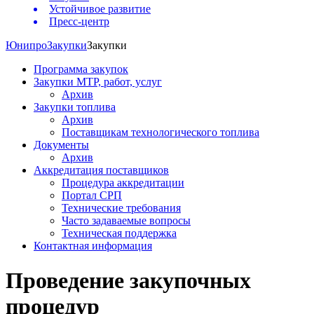
Устойчивое развитие
Пресс-центр
Юнипро
Закупки
Закупки
Программа закупок
Закупки МТР, работ, услуг
Архив
Закупки топлива
Архив
Поставщикам технологического топлива
Документы
Архив
Аккредитация поставщиков
Процедура аккредитации
Портал СРП
Технические требования
Часто задаваемые вопросы
Техническая поддержка
Контактная информация
Проведение закупочных
процедур