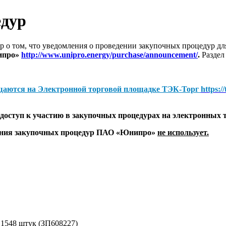
едур
 о том, что уведомления о проведении закупочных процедур 
ипро»
http://www.unipro.energy/purchase/announcement/
.
Раздел
щаются на
Электронной торговой площадке ТЭК-Торг
https:/
оступ к участию в закупочных процедурах на электронных 
дения закупочных процедур ПАО «Юнипро»
не использует.
- 1548 штук (ЗП608227)