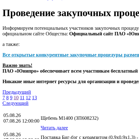
Проведение закупочных проц
Информируем потенциальных участников закупочных процедур
официальном сайте Общества:
Официальный сайт ПАО «Юн
а также:
Все открытые конкурентные закупочные процедуры разме
Важно знать!
ПАО «Юнипро» обеспечивает всем участникам бесплатный д
Никакие иные интернет ресурсы для организации и прове
Предыдущий
7
8
9
10
11
12
13
Следующий
05.08.26
Щебень М1400 (ЗП608232)
07.08.26 12:00:00
Читать далее
05.08.26
Поставка Биг-бэг с керамзитом (0,9х0,9х1,3) 