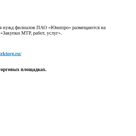
для нужд филиалов ПАО «Юнипро» размещаются на
 «Закупки МТР, работ, услуг».
/tektorg.ru/
торговых площадках.