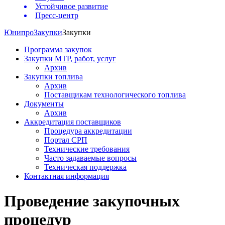
Устойчивое развитие
Пресс-центр
Юнипро
Закупки
Закупки
Программа закупок
Закупки МТР, работ, услуг
Архив
Закупки топлива
Архив
Поставщикам технологического топлива
Документы
Архив
Аккредитация поставщиков
Процедура аккредитации
Портал СРП
Технические требования
Часто задаваемые вопросы
Техническая поддержка
Контактная информация
Проведение закупочных
процедур