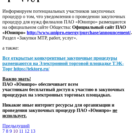
Информируем потенциальных участников закупочных
процедур о том, что уведомления о проведении закупочных
процедур для нужд филиалов ПАО «Юнипро» размещаются
на официальном сайте Общества:
Официальный сайт ПАО
«Юнипро»
http://www.unipro.energy/purchase/announcement/
.
Раздел «Закупки МТР, работ, услуг».
а также:
Все открытые конкурентные закупочные процедуры
размещаются на
Электронной торговой площадке ТЭК-
Торг
https://tektorg.ru/
Важно знать!
ПАО «Юнипро» обеспечивает всем
участникам бесплатный доступ к участию в закупочных
процедурах на электронных торговых площадках.
Никакие иные интернет ресурсы для организации и
проведения закупочных процедур ПАО «Юнипро»
не
использует.
Предыдущий
7
8
9
10
11
12
13