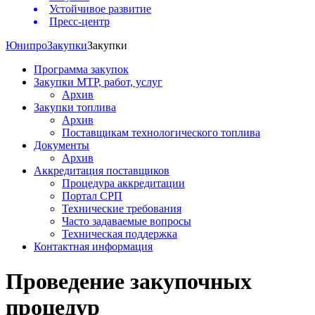
Устойчивое развитие
Пресс-центр
Юнипро
Закупки
Закупки
Программа закупок
Закупки МТР, работ, услуг
Архив
Закупки топлива
Архив
Поставщикам технологического топлива
Документы
Архив
Аккредитация поставщиков
Процедура аккредитации
Портал СРП
Технические требования
Часто задаваемые вопросы
Техническая поддержка
Контактная информация
Проведение закупочных
процедур