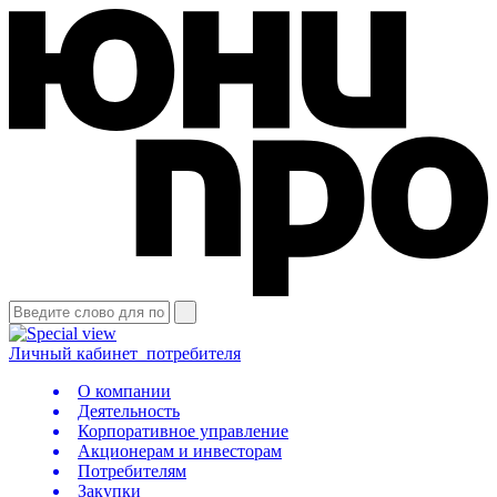
Личный кабинет
потребителя
О компании
Деятельность
Корпоративное управление
Акционерам и инвесторам
Потребителям
Закупки