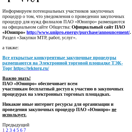
Информируем потенциальных участников закупочных
процедур о том, что уведомления о проведении закупочных
процедур для нужд филиалов ПАО «Юнипро» размещаются
на официальном сайте Общества:
Официальный сайт ПАО
«Юнипро»
http://www.unipro.energy/purchase/announcement/
.
Раздел «Закупки МТР, работ, услуг».
а также:
Все открытые конкурентные закупочные процедуры
размещаются на
Электронной торговой площадке ТЭК-
Торг
https://tektorg.ru/
Важно знать!
ПАО «Юнипро» обеспечивает всем
участникам бесплатный доступ к участию в закупочных
процедурах на электронных торговых площадках.
Никакие иные интернет ресурсы для организации и
проведения закупочных процедур ПАО «Юнипро»
не
использует.
Предыдущий
1
2
3
4
5
6
7