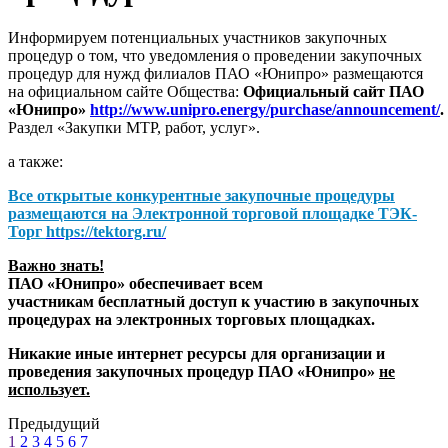
Информируем потенциальных участников закупочных
процедур о том, что уведомления о проведении закупочных
процедур для нужд филиалов ПАО «Юнипро» размещаются
на официальном сайте Общества:
Официальный сайт ПАО
«Юнипро»
http://www.unipro.energy/purchase/announcement/
.
Раздел «Закупки МТР, работ, услуг».
а также:
Все открытые конкурентные закупочные процедуры
размещаются на
Электронной торговой площадке ТЭК-
Торг
https://tektorg.ru/
Важно знать!
ПАО «Юнипро» обеспечивает всем
участникам бесплатный доступ к участию в закупочных
процедурах на электронных торговых площадках.
Никакие иные интернет ресурсы для организации и
проведения закупочных процедур ПАО «Юнипро»
не
использует.
Предыдущий
1
2
3
4
5
6
7