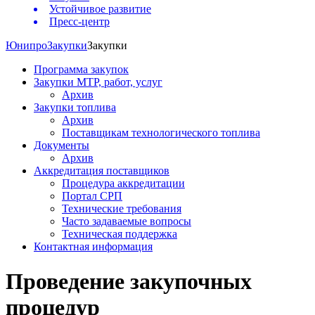
Устойчивое развитие
Пресс-центр
Юнипро
Закупки
Закупки
Программа закупок
Закупки МТР, работ, услуг
Архив
Закупки топлива
Архив
Поставщикам технологического топлива
Документы
Архив
Аккредитация поставщиков
Процедура аккредитации
Портал СРП
Технические требования
Часто задаваемые вопросы
Техническая поддержка
Контактная информация
Проведение закупочных
процедур