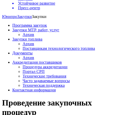
Устойчивое развитие
Пресс-центр
Юнипро
Закупки
Закупки
Программа закупок
Закупки МТР, работ, услуг
Архив
Закупки топлива
Архив
Поставщикам технологического топлива
Документы
Архив
Аккредитация поставщиков
Процедура аккредитации
Портал СРП
Технические требования
Часто задаваемые вопросы
Техническая поддержка
Контактная информация
Проведение закупочных
процедур