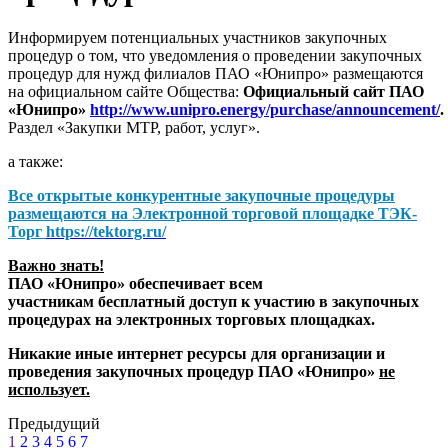
Информируем потенциальных участников закупочных
процедур о том, что уведомления о проведении закупочных
процедур для нужд филиалов ПАО «Юнипро» размещаются
на официальном сайте Общества:
Официальный сайт ПАО
«Юнипро»
http://www.unipro.energy/purchase/announcement/
.
Раздел «Закупки МТР, работ, услуг».
а также:
Все открытые конкурентные закупочные процедуры
размещаются на
Электронной торговой площадке ТЭК-
Торг
https://tektorg.ru/
Важно знать!
ПАО «Юнипро» обеспечивает всем
участникам бесплатный доступ к участию в закупочных
процедурах на электронных торговых площадках.
Никакие иные интернет ресурсы для организации и
проведения закупочных процедур ПАО «Юнипро»
не
использует.
Предыдущий
1
2
3
4
5
6
7