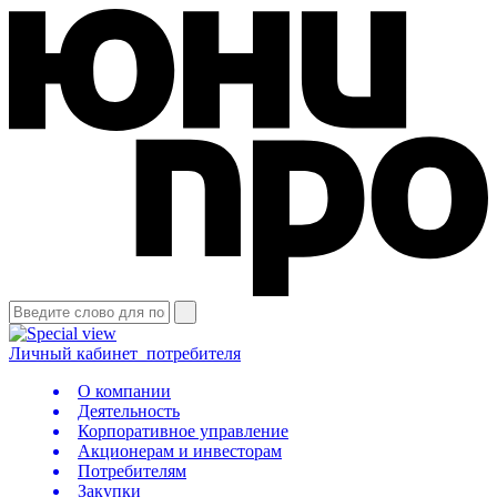
Личный кабинет
потребителя
О компании
Деятельность
Корпоративное управление
Акционерам и инвесторам
Потребителям
Закупки