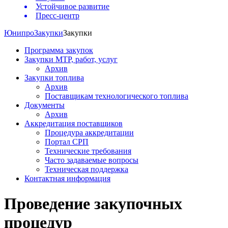
Устойчивое развитие
Пресс-центр
Юнипро
Закупки
Закупки
Программа закупок
Закупки МТР, работ, услуг
Архив
Закупки топлива
Архив
Поставщикам технологического топлива
Документы
Архив
Аккредитация поставщиков
Процедура аккредитации
Портал СРП
Технические требования
Часто задаваемые вопросы
Техническая поддержка
Контактная информация
Проведение закупочных
процедур