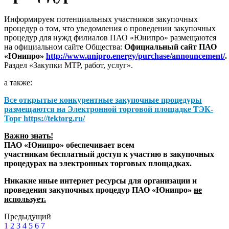
Информируем потенциальных участников закупочных
процедур о том, что уведомления о проведении закупочных
процедур для нужд филиалов ПАО «Юнипро» размещаются
на официальном сайте Общества:
Официальный сайт ПАО
«Юнипро»
http://www.unipro.energy/purchase/announcement/
.
Раздел «Закупки МТР, работ, услуг».
а также:
Все открытые конкурентные закупочные процедуры
размещаются на
Электронной торговой площадке ТЭК-
Торг
https://tektorg.ru/
Важно знать!
ПАО «Юнипро» обеспечивает всем
участникам бесплатный доступ к участию в закупочных
процедурах на электронных торговых площадках.
Никакие иные интернет ресурсы для организации и
проведения закупочных процедур ПАО «Юнипро»
не
использует.
Предыдущий
1
2
3
4
5
6
7