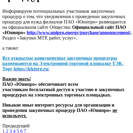
Информируем потенциальных участников закупочных
процедур о том, что уведомления о проведении закупочных
процедур для нужд филиалов ПАО «Юнипро» размещаются
на официальном сайте Общества:
Официальный сайт ПАО
«Юнипро»
http://www.unipro.energy/purchase/announcement/
.
Раздел «Закупки МТР, работ, услуг».
а также:
Все открытые конкурентные закупочные процедуры
размещаются на
Электронной торговой площадке ТЭК-
Торг
https://tektorg.ru/
Важно знать!
ПАО «Юнипро» обеспечивает всем
участникам бесплатный доступ к участию в закупочных
процедурах на электронных торговых площадках.
Никакие иные интернет ресурсы для организации и
проведения закупочных процедур ПАО «Юнипро»
не
использует.
Предыдущий
1
2
3
4
5
6
7