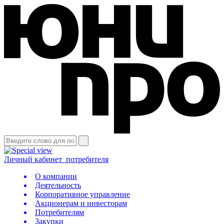
Личный кабинет
потребителя
О компании
Деятельность
Корпоративное управление
Акционерам и инвесторам
Потребителям
Закупки