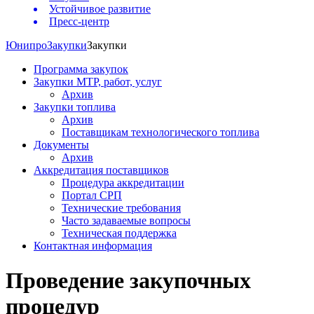
Устойчивое развитие
Пресс-центр
Юнипро
Закупки
Закупки
Программа закупок
Закупки МТР, работ, услуг
Архив
Закупки топлива
Архив
Поставщикам технологического топлива
Документы
Архив
Аккредитация поставщиков
Процедура аккредитации
Портал СРП
Технические требования
Часто задаваемые вопросы
Техническая поддержка
Контактная информация
Проведение закупочных
процедур