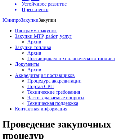
Устойчивое развитие
Пресс-центр
Юнипро
Закупки
Закупки
Программа закупок
Закупки МТР, работ, услуг
Архив
Закупки топлива
Архив
Поставщикам технологического топлива
Документы
Архив
Аккредитация поставщиков
Процедура аккредитации
Портал СРП
Технические требования
Часто задаваемые вопросы
Техническая поддержка
Контактная информация
Проведение закупочных
процедур