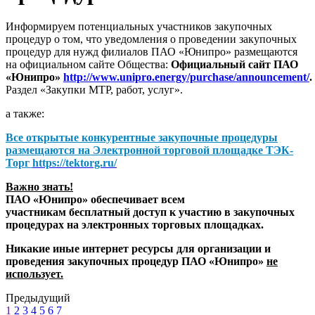
Информируем потенциальных участников закупочных
процедур о том, что уведомления о проведении закупочных
процедур для нужд филиалов ПАО «Юнипро» размещаются
на официальном сайте Общества:
Официальный сайт ПАО
«Юнипро»
http://www.unipro.energy/purchase/announcement/
.
Раздел «Закупки МТР, работ, услуг».
а также:
Все открытые конкурентные закупочные процедуры
размещаются на
Электронной торговой площадке ТЭК-
Торг
https://tektorg.ru/
Важно знать!
ПАО «Юнипро» обеспечивает всем
участникам бесплатный доступ к участию в закупочных
процедурах на электронных торговых площадках.
Никакие иные интернет ресурсы для организации и
проведения закупочных процедур ПАО «Юнипро»
не
использует.
Предыдущий
1
2
3
4
5
6
7