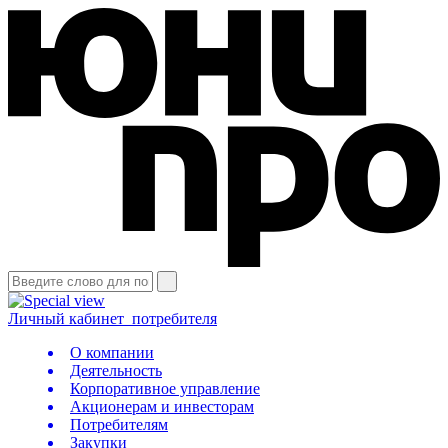
Личный кабинет
потребителя
О компании
Деятельность
Корпоративное управление
Акционерам и инвесторам
Потребителям
Закупки