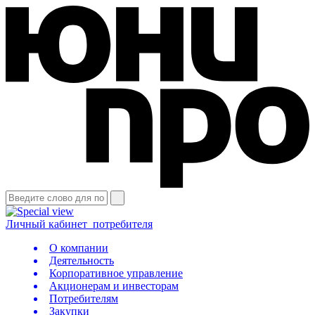
Личный кабинет
потребителя
О компании
Деятельность
Корпоративное управление
Акционерам и инвесторам
Потребителям
Закупки