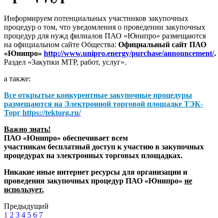
Информируем потенциальных участников закупочных
процедур о том, что уведомления о проведении закупочных
процедур для нужд филиалов ПАО «Юнипро» размещаются
на официальном сайте Общества:
Официальный сайт ПАО
«Юнипро»
http://www.unipro.energy/purchase/announcement/
.
Раздел «Закупки МТР, работ, услуг».
а также:
Все открытые конкурентные закупочные процедуры
размещаются на
Электронной торговой площадке ТЭК-
Торг
https://tektorg.ru/
Важно знать!
ПАО «Юнипро» обеспечивает всем
участникам бесплатный доступ к участию в закупочных
процедурах на электронных торговых площадках.
Никакие иные интернет ресурсы для организации и
проведения закупочных процедур ПАО «Юнипро»
не
использует.
Предыдущий
1
2
3
4
5
6
7