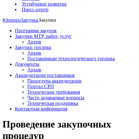
Устойчивое развитие
Пресс-центр
Юнипро
Закупки
Закупки
Программа закупок
Закупки МТР, работ, услуг
Архив
Закупки топлива
Архив
Поставщикам технологического топлива
Документы
Архив
Аккредитация поставщиков
Процедура аккредитации
Портал СРП
Технические требования
Часто задаваемые вопросы
Техническая поддержка
Контактная информация
Проведение закупочных
процедур