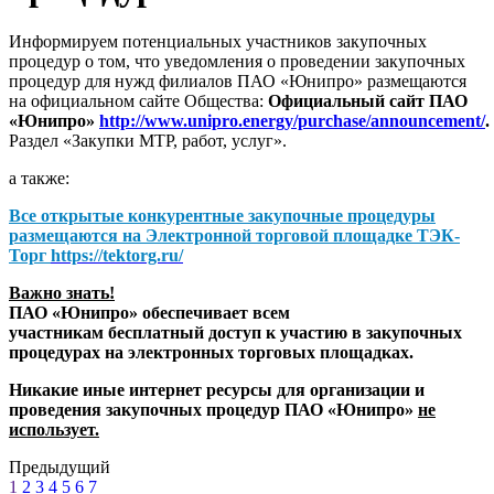
Информируем потенциальных участников закупочных
процедур о том, что уведомления о проведении закупочных
процедур для нужд филиалов ПАО «Юнипро» размещаются
на официальном сайте Общества:
Официальный сайт ПАО
«Юнипро»
http://www.unipro.energy/purchase/announcement/
.
Раздел «Закупки МТР, работ, услуг».
а также:
Все открытые конкурентные закупочные процедуры
размещаются на
Электронной торговой площадке ТЭК-
Торг
https://tektorg.ru/
Важно знать!
ПАО «Юнипро» обеспечивает всем
участникам бесплатный доступ к участию в закупочных
процедурах на электронных торговых площадках.
Никакие иные интернет ресурсы для организации и
проведения закупочных процедур ПАО «Юнипро»
не
использует.
Предыдущий
1
2
3
4
5
6
7