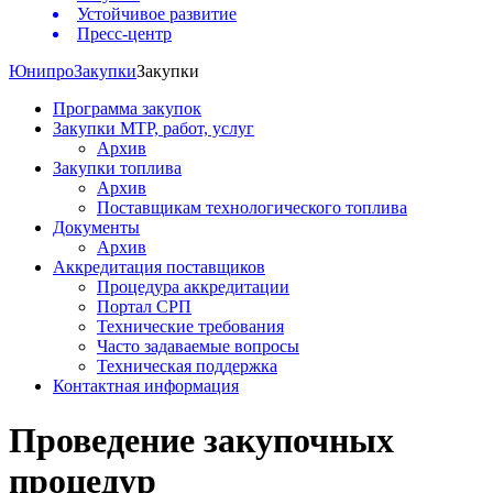
Устойчивое развитие
Пресс-центр
Юнипро
Закупки
Закупки
Программа закупок
Закупки МТР, работ, услуг
Архив
Закупки топлива
Архив
Поставщикам технологического топлива
Документы
Архив
Аккредитация поставщиков
Процедура аккредитации
Портал СРП
Технические требования
Часто задаваемые вопросы
Техническая поддержка
Контактная информация
Проведение закупочных
процедур