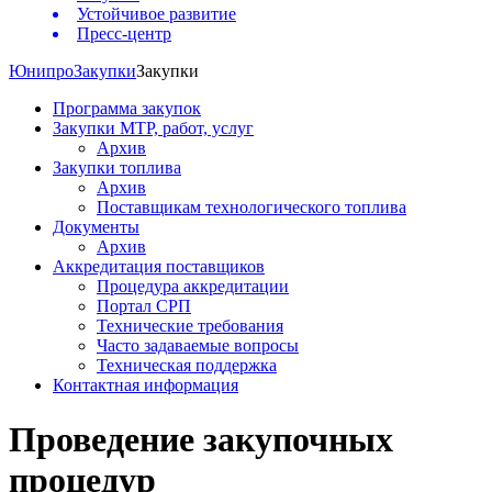
Устойчивое развитие
Пресс-центр
Юнипро
Закупки
Закупки
Программа закупок
Закупки МТР, работ, услуг
Архив
Закупки топлива
Архив
Поставщикам технологического топлива
Документы
Архив
Аккредитация поставщиков
Процедура аккредитации
Портал СРП
Технические требования
Часто задаваемые вопросы
Техническая поддержка
Контактная информация
Проведение закупочных
процедур