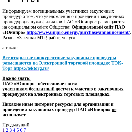
Информируем потенциальных участников закупочных
процедур о том, что уведомления о проведении закупочных
процедур для нужд филиалов ПАО «Юнипро» размещаются
на официальном сайте Общества:
Официальный сайт ПАО
«Юнипро»
http://www.unipro.energy/purchase/announcement/
.
Раздел «Закупки МТР, работ, услуг».
а также:
Все открытые конкурентные закупочные процедуры
размещаются на
Электронной торговой площадке ТЭК-
Торг
https://tektorg.ru/
Важно знать!
ПАО «Юнипро» обеспечивает всем
участникам бесплатный доступ к участию в закупочных
процедурах на электронных торговых площадках.
Никакие иные интернет ресурсы для организации и
проведения закупочных процедур ПАО «Юнипро»
не
использует.
Предыдущий
1
2
3
4
5
6
7