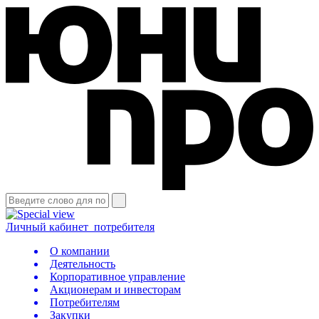
Личный кабинет
потребителя
О компании
Деятельность
Корпоративное управление
Акционерам и инвесторам
Потребителям
Закупки