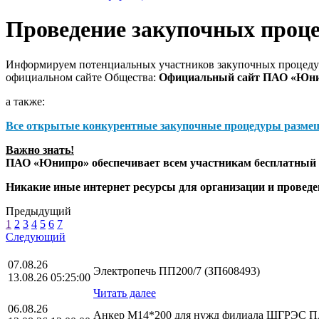
Проведение закупочных проц
Информируем потенциальных участников закупочных процедур
официальном сайте Общества:
Официальный сайт ПАО «Юн
а также:
Все открытые конкурентные закупочные процедуры разме
Важно знать!
ПАО «Юнипро» обеспечивает всем участникам бесплатный д
Никакие иные интернет ресурсы для организации и прове
Предыдущий
1
2
3
4
5
6
7
Следующий
07.08.26
Электропечь ПП200/7 (ЗП608493)
13.08.26 05:25:00
Читать далее
06.08.26
Анкер М14*200 для нужд филиала ШГРЭС