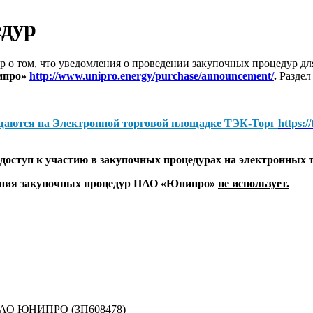
едур
 о том, что уведомления о проведении закупочных процедур 
ипро»
http://www.unipro.energy/purchase/announcement/
.
Раздел
щаются на
Электронной торговой площадке ТЭК-Торг
https:/
оступ к участию в закупочных процедурах на электронных 
дения закупочных процедур ПАО «Юнипро»
не использует.
 ПАО ЮНИПРО (ЗП608478)