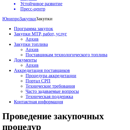
Устойчивое развитие
Пресс-центр
Юнипро
Закупки
Закупки
Программа закупок
Закупки МТР, работ, услуг
Архив
Закупки топлива
Архив
Поставщикам технологического топлива
Документы
Архив
Аккредитация поставщиков
Процедура аккредитации
Портал СРП
Технические требования
Часто задаваемые вопросы
Техническая поддержка
Контактная информация
Проведение закупочных
процедур