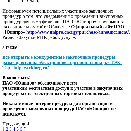
Информируем потенциальных участников закупочных
процедур о том, что уведомления о проведении закупочных
процедур для нужд филиалов ПАО «Юнипро» размещаются
на официальном сайте Общества:
Официальный сайт ПАО
«Юнипро»
http://www.unipro.energy/purchase/announcement/
.
Раздел «Закупки МТР, работ, услуг».
а также:
Все открытые конкурентные закупочные процедуры
размещаются на
Электронной торговой площадке ТЭК-
Торг
https://tektorg.ru/
Важно знать!
ПАО «Юнипро» обеспечивает всем
участникам бесплатный доступ к участию в закупочных
процедурах на электронных торговых площадках.
Никакие иные интернет ресурсы для организации и
проведения закупочных процедур ПАО «Юнипро»
не
использует.
Предыдущий
1
2
3
4
5
6
7