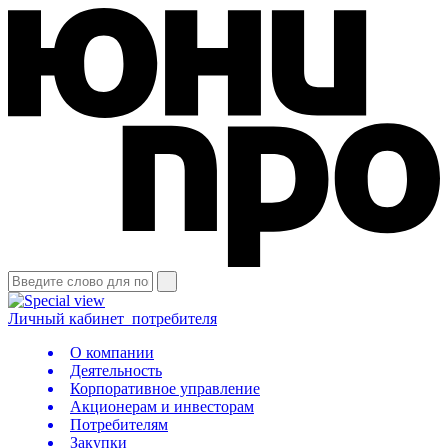
Личный кабинет
потребителя
О компании
Деятельность
Корпоративное управление
Акционерам и инвесторам
Потребителям
Закупки