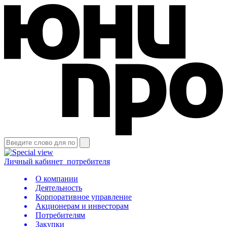
Личный кабинет
потребителя
О компании
Деятельность
Корпоративное управление
Акционерам и инвесторам
Потребителям
Закупки