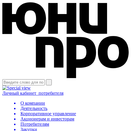
Личный кабинет
потребителя
О компании
Деятельность
Корпоративное управление
Акционерам и инвесторам
Потребителям
Закупки