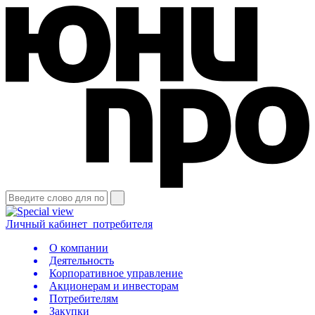
Личный кабинет
потребителя
О компании
Деятельность
Корпоративное управление
Акционерам и инвесторам
Потребителям
Закупки