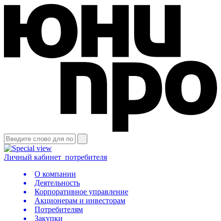
Личный кабинет
потребителя
О компании
Деятельность
Корпоративное управление
Акционерам и инвесторам
Потребителям
Закупки