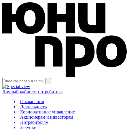
Личный кабинет
потребителя
О компании
Деятельность
Корпоративное управление
Акционерам и инвесторам
Потребителям
Закупки