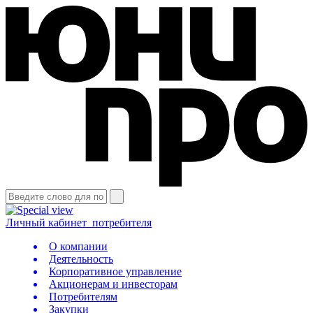
Личный кабинет
потребителя
О компании
Деятельность
Корпоративное управление
Акционерам и инвесторам
Потребителям
Закупки