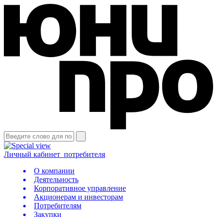
Личный кабинет
потребителя
О компании
Деятельность
Корпоративное управление
Акционерам и инвесторам
Потребителям
Закупки