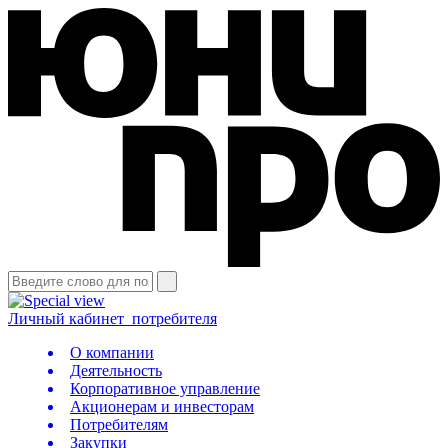
Личный кабинет
потребителя
О компании
Деятельность
Корпоративное управление
Акционерам и инвесторам
Потребителям
Закупки