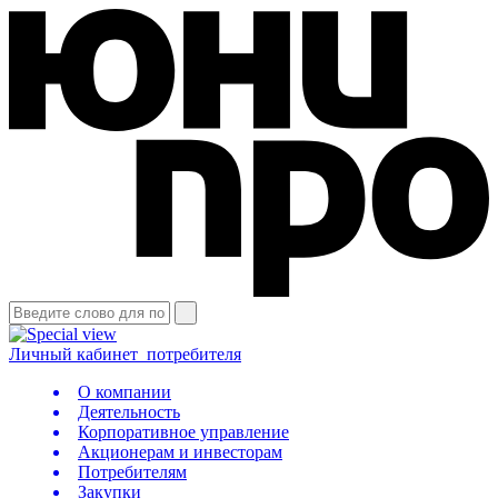
Личный кабинет
потребителя
О компании
Деятельность
Корпоративное управление
Акционерам и инвесторам
Потребителям
Закупки