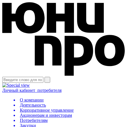
Личный кабинет
потребителя
О компании
Деятельность
Корпоративное управление
Акционерам и инвесторам
Потребителям
Закупки