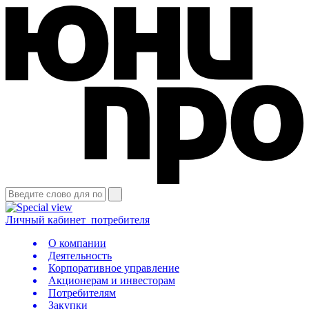
Личный кабинет
потребителя
О компании
Деятельность
Корпоративное управление
Акционерам и инвесторам
Потребителям
Закупки