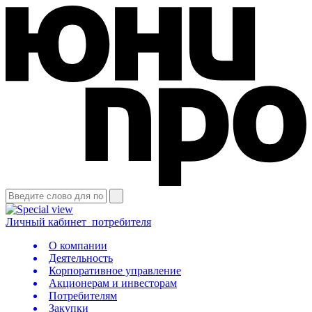
Личный кабинет
потребителя
О компании
Деятельность
Корпоративное управление
Акционерам и инвесторам
Потребителям
Закупки