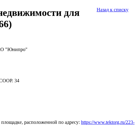
недвижимости для
Назад к списку
66)
ПАО "Юнипро"
СООР. 34
 площадке, расположенной по адресу:
https://www.tektorg.ru/223-