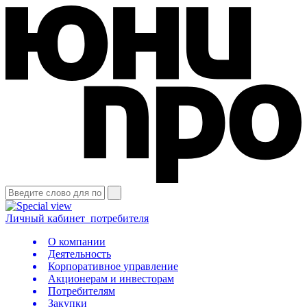
Личный кабинет
потребителя
О компании
Деятельность
Корпоративное управление
Акционерам и инвесторам
Потребителям
Закупки