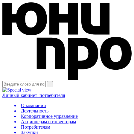
Личный кабинет
потребителя
О компании
Деятельность
Корпоративное управление
Акционерам и инвесторам
Потребителям
Закупки