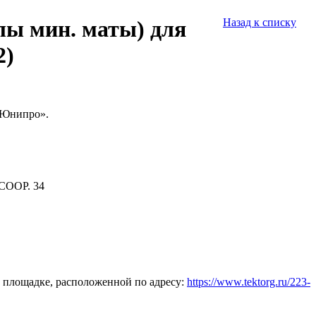
ы мин. маты) для
Назад к списку
2)
«Юнипро».
СООР. 34
 площадке, расположенной по адресу:
https://www.tektorg.ru/223-