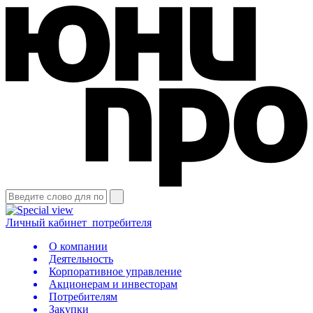
Личный кабинет
потребителя
О компании
Деятельность
Корпоративное управление
Акционерам и инвесторам
Потребителям
Закупки