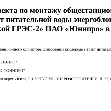
оекта по монтажу общестанцио
т питательной воды энергоблок
й ГРЭС-2» ПАО «Юнипро» в 202
танционного коллектора дозирования кислорода в тракт питате
.
ЮНИПРО"
О "ЮНИПРО"
й округ - Югра, Г. СУРГУТ, УЛ. ЭНЕРГОСТРОИТЕЛЕЙ, Д. 23, 
.