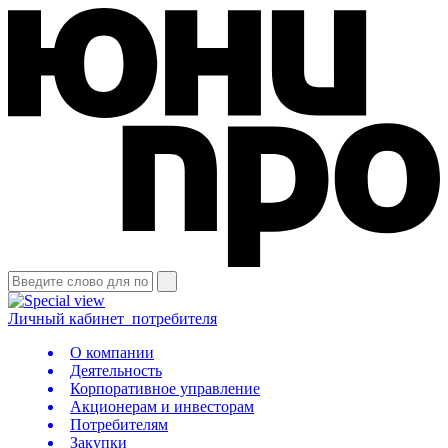
Личный кабинет
потребителя
О компании
Деятельность
Корпоративное управление
Акционерам и инвесторам
Потребителям
Закупки