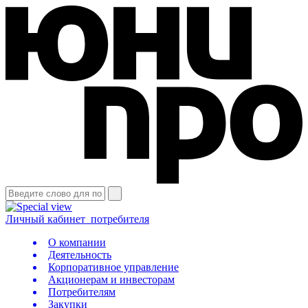
Личный кабинет
потребителя
О компании
Деятельность
Корпоративное управление
Акционерам и инвесторам
Потребителям
Закупки