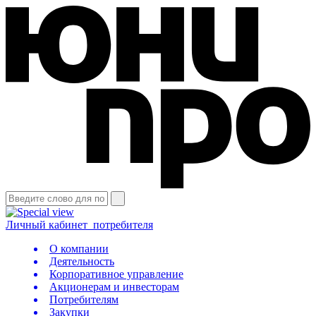
Личный кабинет
потребителя
О компании
Деятельность
Корпоративное управление
Акционерам и инвесторам
Потребителям
Закупки