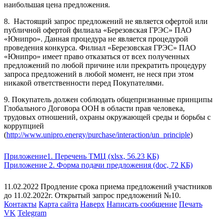
наибольшая цена предложения.
8. Настоящий запрос предложений не является офертой или
публичной офертой филиала «Березовская ГРЭС» ПАО
«Юнипро». Данная процедура не является процедурой
проведения конкурса. Филиал «Березовская ГРЭС» ПАО
«Юнипро» имеет право отказаться от всех полученных
предложений по любой причине или прекратить процедуру
запроса предложений в любой момент, не неся при этом
никакой ответственности перед Покупателями.
9. Покупатель должен соблюдать общепризнанные принципы
Глобального Договора ООН в области прав человека,
трудовых отношений, охраны окружающей среды и борьбы с
коррупцией
(
http://www.unipro.energy/purchase/interaction/un_principle
)
Приложение1. Перечень ТМЦ (xlsx, 56.23 КБ)
Приложение 2. Форма подачи предложения (doc, 72 КБ)
11.02.2022 Продление срока приема предложений участников
до 11.02.2022г. Открытый запрос предложений №10.
Контакты
Карта сайта
Наверх
Написать сообщение
Печать
VK
Telegram