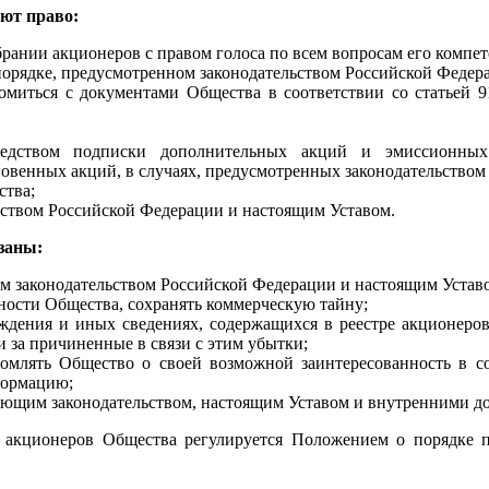
ют право:
брании акционеров с правом голоса по всем вопросам его компе
 порядке, предусмотренном законодательством Российской Федер
омиться с документами Общества в соответствии со статьей 
редством подписки дополнительных акций и эмиссионных
венных акций, в случаях, предусмотренных законодательством
ства;
ьством Российской Федерации и настоящим Уставом.
заны:
м законодательством Российской Федерации и настоящим Устав
ости Общества, сохранять коммерческую тайну;
ждения и иных сведениях, содержащихся в реестре акционеро
и за причиненные в связи с этим убытки;
домлять Общество о своей возможной заинтересованность в с
формацию;
вующим законодательством, настоящим Уставом и внутренними д
 акционеров Общества регулируется Положением о порядке