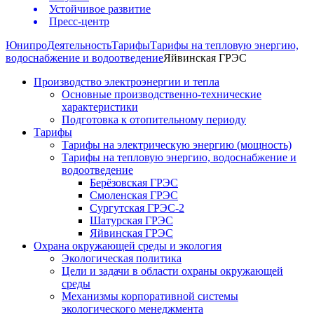
Устойчивое развитие
Пресс-центр
Юнипро
Деятельность
Тарифы
Тарифы на тепловую энергию,
водоснабжение и водоотведение
Яйвинская ГРЭС
Производство электроэнергии и тепла
Основные производственно-технические
характеристики
Подготовка к отопительному периоду
Тарифы
Тарифы на электрическую энергию (мощность)
Тарифы на тепловую энергию, водоснабжение и
водоотведение
Берёзовская ГРЭС
Смоленская ГРЭС
Сургутская ГРЭС-2
Шатурская ГРЭС
Яйвинская ГРЭС
Охрана окружающей среды и экология
Экологическая политика
Цели и задачи в области охраны окружающей
среды
Механизмы корпоративной системы
экологического менеджмента