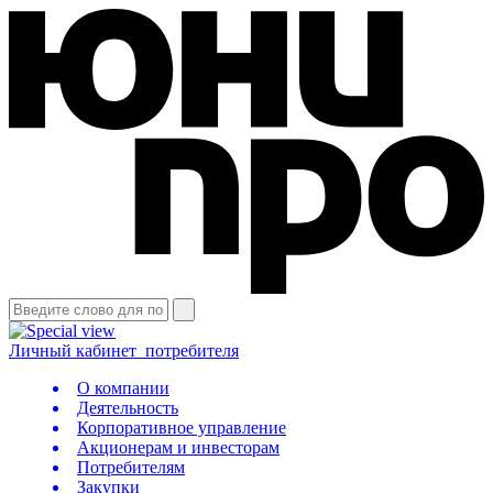
Личный кабинет
потребителя
О компании
Деятельность
Корпоративное управление
Акционерам и инвесторам
Потребителям
Закупки