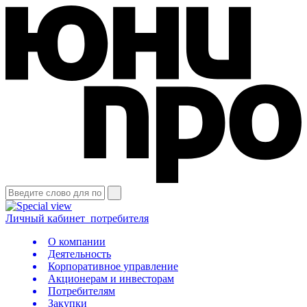
Личный кабинет
потребителя
О компании
Деятельность
Корпоративное управление
Акционерам и инвесторам
Потребителям
Закупки