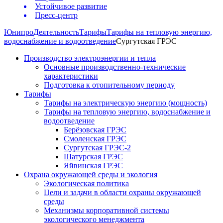
Устойчивое развитие
Пресс-центр
Юнипро
Деятельность
Тарифы
Тарифы на тепловую энергию,
водоснабжение и водоотведение
Сургутская ГРЭС
Производство электроэнергии и тепла
Основные производственно-технические
характеристики
Подготовка к отопительному периоду
Тарифы
Тарифы на электрическую энергию (мощность)
Тарифы на тепловую энергию, водоснабжение и
водоотведение
Берёзовская ГРЭС
Смоленская ГРЭС
Сургутская ГРЭС-2
Шатурская ГРЭС
Яйвинская ГРЭС
Охрана окружающей среды и экология
Экологическая политика
Цели и задачи в области охраны окружающей
среды
Механизмы корпоративной системы
экологического менеджмента