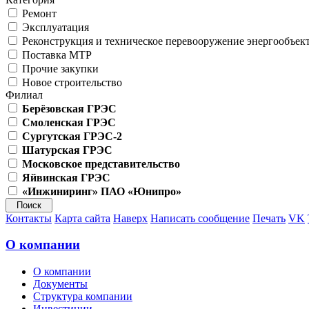
Ремонт
Эксплуатация
Реконструкция и техническое перевооружение энергообъек
Поставка МТР
Прочие закупки
Новое строительство
Филиал
Берёзовская ГРЭС
Смоленская ГРЭС
Сургутская ГРЭС-2
Шатурская ГРЭС
Московское представительство
Яйвинская ГРЭС
«Инжиниринг» ПАО «Юнипро»
Контакты
Карта сайта
Наверх
Написать сообщение
Печать
VK
О компании
О компании
Документы
Структура компании
Инвестиции