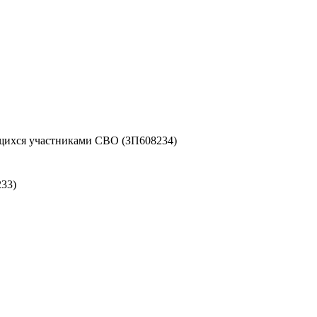
ихся участниками СВО (ЗП608234)
33)