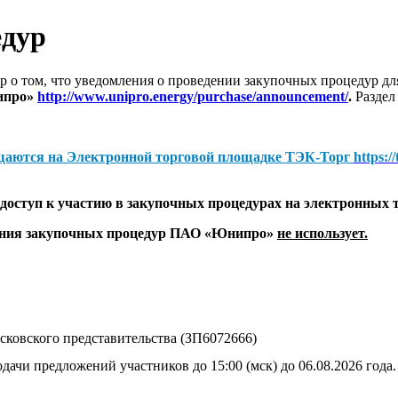
едур
 о том, что уведомления о проведении закупочных процедур 
ипро»
http://www.unipro.energy/purchase/announcement/
.
Раздел
щаются на
Электронной торговой площадке ТЭК-Торг
https:/
оступ к участию в закупочных процедурах на электронных 
дения закупочных процедур ПАО «Юнипро»
не использует.
ковского представительства (ЗП6072666)
дачи предложений участников до 15:00 (мск) до 06.08.2026 года.