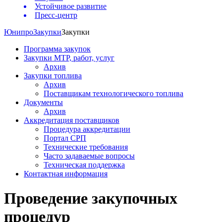
Устойчивое развитие
Пресс-центр
Юнипро
Закупки
Закупки
Программа закупок
Закупки МТР, работ, услуг
Архив
Закупки топлива
Архив
Поставщикам технологического топлива
Документы
Архив
Аккредитация поставщиков
Процедура аккредитации
Портал СРП
Технические требования
Часто задаваемые вопросы
Техническая поддержка
Контактная информация
Проведение закупочных
процедур