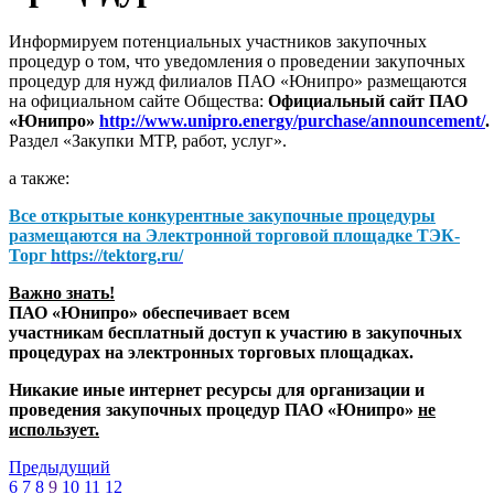
Информируем потенциальных участников закупочных
процедур о том, что уведомления о проведении закупочных
процедур для нужд филиалов ПАО «Юнипро» размещаются
на официальном сайте Общества:
Официальный сайт ПАО
«Юнипро»
http://www.unipro.energy/purchase/announcement/
.
Раздел «Закупки МТР, работ, услуг».
а также:
Все открытые конкурентные закупочные процедуры
размещаются на
Электронной торговой площадке ТЭК-
Торг
https://tektorg.ru/
Важно знать!
ПАО «Юнипро» обеспечивает всем
участникам бесплатный доступ к участию в закупочных
процедурах на электронных торговых площадках.
Никакие иные интернет ресурсы для организации и
проведения закупочных процедур ПАО «Юнипро»
не
использует.
Предыдущий
6
7
8
9
10
11
12