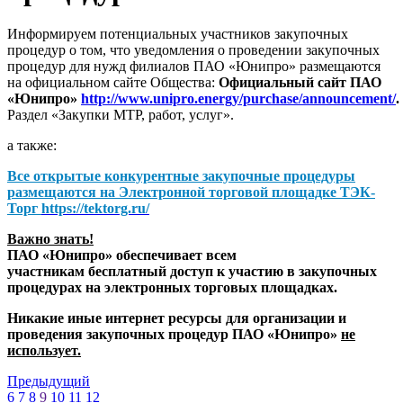
Информируем потенциальных участников закупочных
процедур о том, что уведомления о проведении закупочных
процедур для нужд филиалов ПАО «Юнипро» размещаются
на официальном сайте Общества:
Официальный сайт ПАО
«Юнипро»
http://www.unipro.energy/purchase/announcement/
.
Раздел «Закупки МТР, работ, услуг».
а также:
Все открытые конкурентные закупочные процедуры
размещаются на
Электронной торговой площадке ТЭК-
Торг
https://tektorg.ru/
Важно знать!
ПАО «Юнипро» обеспечивает всем
участникам бесплатный доступ к участию в закупочных
процедурах на электронных торговых площадках.
Никакие иные интернет ресурсы для организации и
проведения закупочных процедур ПАО «Юнипро»
не
использует.
Предыдущий
6
7
8
9
10
11
12