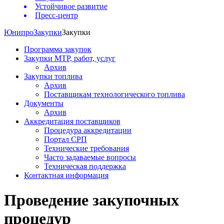
Устойчивое развитие
Пресс-центр
Юнипро
Закупки
Закупки
Программа закупок
Закупки МТР, работ, услуг
Архив
Закупки топлива
Архив
Поставщикам технологического топлива
Документы
Архив
Аккредитация поставщиков
Процедура аккредитации
Портал СРП
Технические требования
Часто задаваемые вопросы
Техническая поддержка
Контактная информация
Проведение закупочных
процедур