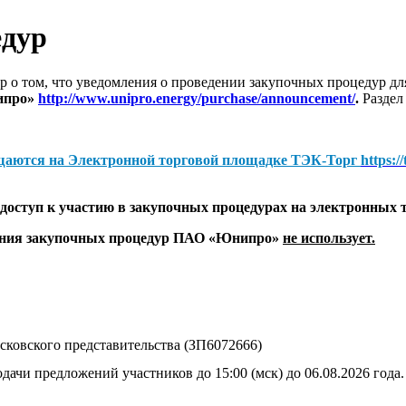
едур
 о том, что уведомления о проведении закупочных процедур 
ипро»
http://www.unipro.energy/purchase/announcement/
.
Раздел
щаются на
Электронной торговой площадке ТЭК-Торг
https:/
оступ к участию в закупочных процедурах на электронных 
дения закупочных процедур ПАО «Юнипро»
не использует.
ковского представительства (ЗП6072666)
дачи предложений участников до 15:00 (мск) до 06.08.2026 года.