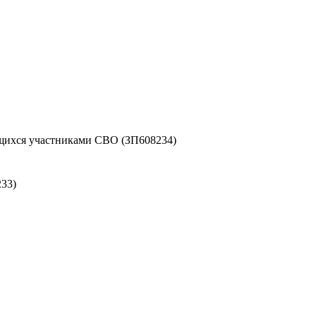
ихся участниками СВО (ЗП608234)
33)