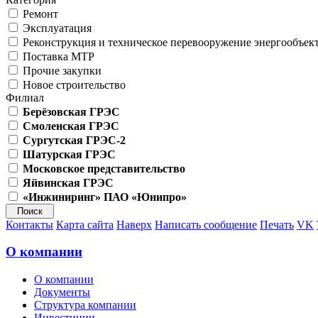
Ремонт
Эксплуатация
Реконструкция и техническое перевооружение энергообъек
Поставка МТР
Прочие закупки
Новое строительство
Филиал
Берёзовская ГРЭС
Смоленская ГРЭС
Сургутская ГРЭС-2
Шатурская ГРЭС
Московское представительство
Яйвинская ГРЭС
«Инжиниринг» ПАО «Юнипро»
Контакты
Карта сайта
Наверх
Написать сообщение
Печать
VK
О компании
О компании
Документы
Структура компании
Инвестиции