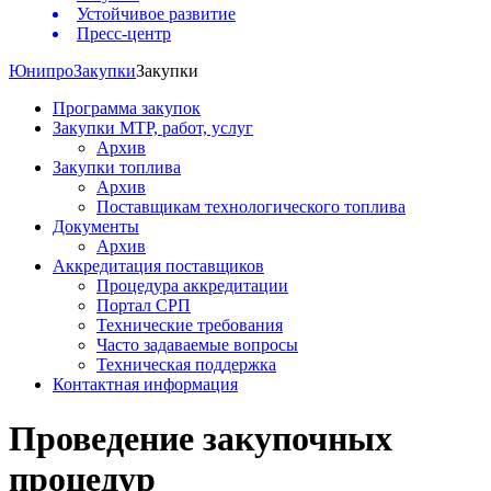
Устойчивое развитие
Пресс-центр
Юнипро
Закупки
Закупки
Программа закупок
Закупки МТР, работ, услуг
Архив
Закупки топлива
Архив
Поставщикам технологического топлива
Документы
Архив
Аккредитация поставщиков
Процедура аккредитации
Портал СРП
Технические требования
Часто задаваемые вопросы
Техническая поддержка
Контактная информация
Проведение закупочных
процедур