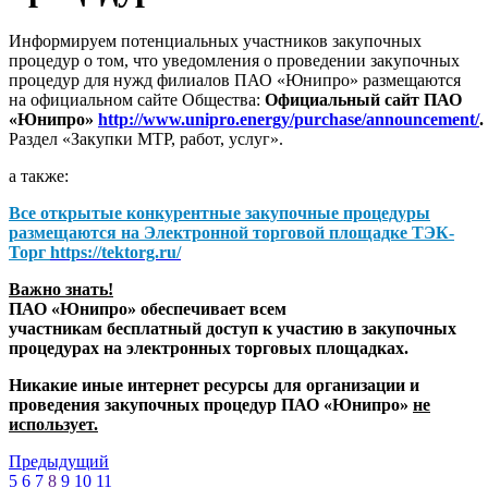
Информируем потенциальных участников закупочных
процедур о том, что уведомления о проведении закупочных
процедур для нужд филиалов ПАО «Юнипро» размещаются
на официальном сайте Общества:
Официальный сайт ПАО
«Юнипро»
http://www.unipro.energy/purchase/announcement/
.
Раздел «Закупки МТР, работ, услуг».
а также:
Все открытые конкурентные закупочные процедуры
размещаются на
Электронной торговой площадке ТЭК-
Торг
https://tektorg.ru/
Важно знать!
ПАО «Юнипро» обеспечивает всем
участникам бесплатный доступ к участию в закупочных
процедурах на электронных торговых площадках.
Никакие иные интернет ресурсы для организации и
проведения закупочных процедур ПАО «Юнипро»
не
использует.
Предыдущий
5
6
7
8
9
10
11