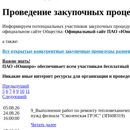
Проведение закупочных проц
Информируем потенциальных участников закупочных процедур
официальном сайте Общества:
Официальный сайт ПАО «Юн
а также:
Все открытые конкурентные закупочные процедуры разме
Важно знать!
ПАО «Юнипро» обеспечивает всем участникам бесплатный д
Никакие иные интернет ресурсы для организации и прове
Предыдущий
5
6
7
8
9
10
11
Следующий
05.08.26
9_Выполнение работ по ремонту тепломеханическ
24.08.26
нужд филиала "Смоленская ГРЭС" (ЗП608319)
16:00:00
Читать далее