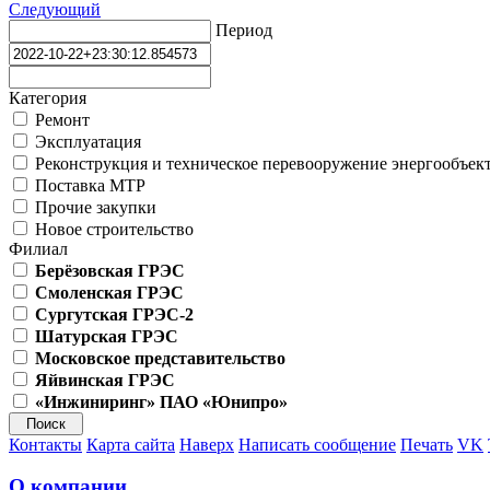
Следующий
Период
Категория
Ремонт
Эксплуатация
Реконструкция и техническое перевооружение энергообъек
Поставка МТР
Прочие закупки
Новое строительство
Филиал
Берёзовская ГРЭС
Смоленская ГРЭС
Сургутская ГРЭС-2
Шатурская ГРЭС
Московское представительство
Яйвинская ГРЭС
«Инжиниринг» ПАО «Юнипро»
Контакты
Карта сайта
Наверх
Написать сообщение
Печать
VK
О компании