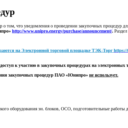
едур
 о том, что уведомления о проведении закупочных процедур 
ипро»
http://www.unipro.energy/purchase/announcement/
.
Раздел
щаются на
Электронной торговой площадке ТЭК-Торг
https:/
оступ к участию в закупочных процедурах на электронных 
дения закупочных процедур ПАО «Юнипро»
не использует.
ого оборудования эн. блоков, ОСО, подготовительные работы д