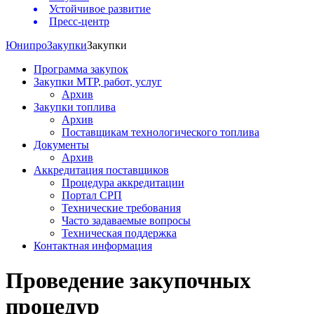
Устойчивое развитие
Пресс-центр
Юнипро
Закупки
Закупки
Программа закупок
Закупки МТР, работ, услуг
Архив
Закупки топлива
Архив
Поставщикам технологического топлива
Документы
Архив
Аккредитация поставщиков
Процедура аккредитации
Портал СРП
Технические требования
Часто задаваемые вопросы
Техническая поддержка
Контактная информация
Проведение закупочных
процедур