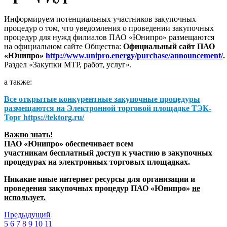
Информируем потенциальных участников закупочных
процедур о том, что уведомления о проведении закупочных
процедур для нужд филиалов ПАО «Юнипро» размещаются
на официальном сайте Общества:
Официальный сайт ПАО
«Юнипро»
http://www.unipro.energy/purchase/announcement/
.
Раздел «Закупки МТР, работ, услуг».
а также:
Все открытые конкурентные закупочные процедуры
размещаются на
Электронной торговой площадке ТЭК-
Торг
https://tektorg.ru/
Важно знать!
ПАО «Юнипро» обеспечивает всем
участникам бесплатный доступ к участию в закупочных
процедурах на электронных торговых площадках.
Никакие иные интернет ресурсы для организации и
проведения закупочных процедур ПАО «Юнипро»
не
использует.
Предыдущий
5
6
7
8
9
10
11