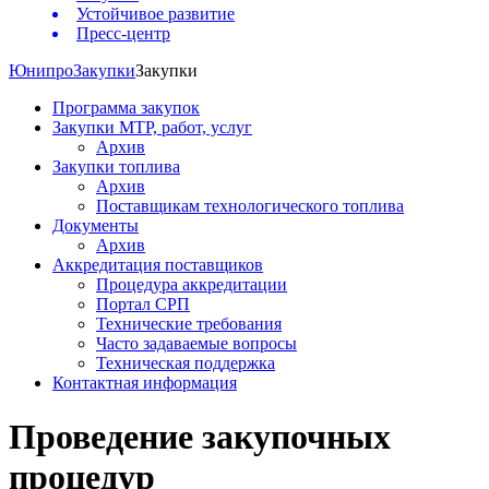
Устойчивое развитие
Пресс-центр
Юнипро
Закупки
Закупки
Программа закупок
Закупки МТР, работ, услуг
Архив
Закупки топлива
Архив
Поставщикам технологического топлива
Документы
Архив
Аккредитация поставщиков
Процедура аккредитации
Портал СРП
Технические требования
Часто задаваемые вопросы
Техническая поддержка
Контактная информация
Проведение закупочных
процедур