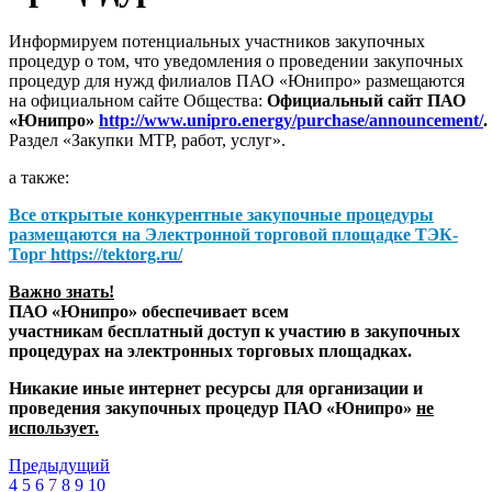
Информируем потенциальных участников закупочных
процедур о том, что уведомления о проведении закупочных
процедур для нужд филиалов ПАО «Юнипро» размещаются
на официальном сайте Общества:
Официальный сайт ПАО
«Юнипро»
http://www.unipro.energy/purchase/announcement/
.
Раздел «Закупки МТР, работ, услуг».
а также:
Все открытые конкурентные закупочные процедуры
размещаются на
Электронной торговой площадке ТЭК-
Торг
https://tektorg.ru/
Важно знать!
ПАО «Юнипро» обеспечивает всем
участникам бесплатный доступ к участию в закупочных
процедурах на электронных торговых площадках.
Никакие иные интернет ресурсы для организации и
проведения закупочных процедур ПАО «Юнипро»
не
использует.
Предыдущий
4
5
6
7
8
9
10